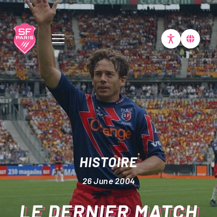
Club
Billetterie
Expérience Stade
HISTOIRE
26 June 2004
Équipe Pro
LE DERNIER MATCH
Stade Académie