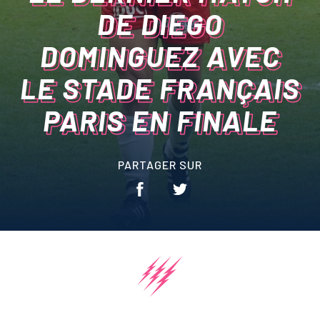
DE DIEGO
Équipes
DOMINGUEZ AVEC
Business Club
LE STADE FRANÇAIS
Organisez votre événement
PARIS EN FINALE
à Jean Bouin
PARTAGER SUR
Politique RSE & Fonds de
dotation
Boutique
Ekiden 2026